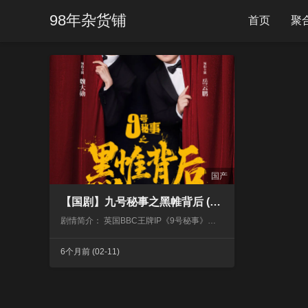
98年杂货铺
首页
聚
国产
【国剧】九号秘事之黑帷背后 (2026) 4K超高清 喜剧/悬疑 国语中字 夸克百度UC网盘
剧情简介： 英国BBC王牌IP《9号秘事》中国版，是BBC Studios在中国大陆首部与本土公司共研共创，针对中国市场量身打造的创新单元剧。每集一个独立故事，在封闭空间、规定时长下，展现人性反复，…
6个月前
(02-11)