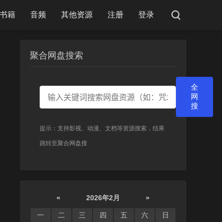
书籍
音频
其他资源
注册
登录
聚合网盘搜索
全
网
搜
提示：支持影视、动漫、文档等资源搜索，结果
跳转至聚合网盘搜
«
2026年2月
»
一
二
三
四
五
六
日