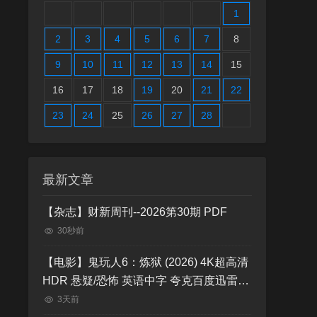
1
2
3
4
5
6
7
8
9
10
11
12
13
14
15
16
17
18
19
20
21
22
23
24
25
26
27
28
最新文章
【杂志】财新周刊--2026第30期 PDF
30秒前
【电影】鬼玩人6：炼狱 (2026) 4K超高清
HDR 悬疑/恐怖 英语中字 夸克百度迅雷
UC网盘
3天前