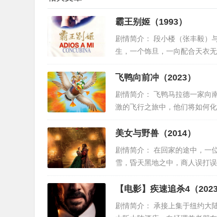
霸王别姬（1993）
剧情简介： 段小楼（张丰毅）与程蝶衣（张国荣）是一对打小一起长大的师兄弟，两人一个演
生，一个饰旦，一向配合天衣无
一辈子《霸王别姬》。但两人对
飞鸭向前冲（2023）
剧情简介： 飞鸭马拉德一家向南迁徙前往热带的牙买加，却意外闯入疯狂大都市纽约？在紧张刺
激的飞行之旅中，他们将如何化
美女与野兽（2014）
剧情简介： 在回家的途中，一位商人（安德烈·杜索里埃 André Dussollier 饰）遭遇了罕见的暴风
雪，昏天黑地之中，商人误打误
厚待…
剧情简介： 承接上集于纽约大陆酒店中枪坠楼，大难不死的约翰·威克（基努·里维斯饰）越洋前往