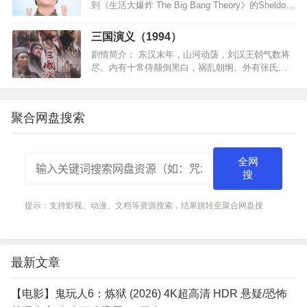
到《生活大爆炸 The Big Bang Theory》的Sheldon
身上，早前他们宣布开发《生活大爆炸》衍生前传
剧，現CBS确定预订命名为《小谢尔…
三国演义（1994）
剧情简介： 东汉末年，山河动荡，刘汉王朝气数将
尽。内有十常侍颠倒黑白，祸乱朝纲。外有张氏兄
弟高呼“苍天已死，黄巾当立”的口号，掀起浩大的农
民起义。一时间狼烟四起，刘家朝廷宛如大厦将
倾，岌岌可危。…
聚合网盘搜索
全网
搜
提示：支持影视、动漫、文档等资源搜索，结果跳转至聚合网盘搜
最新文章
【电影】鬼玩人6：炼狱 (2026) 4K超高清 HDR 悬疑/恐怖