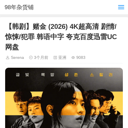
98年杂货铺
【韩剧】赌金 (2026) 4K超高清 剧情/
惊悚/犯罪 韩语中字 夸克百度迅雷UC
网盘
Serena
3个月前
亚洲
9083