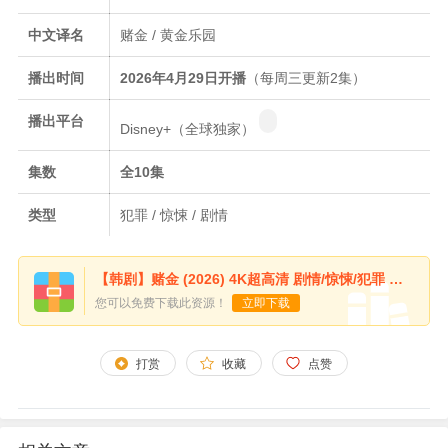
中文译名
赌金 / 黄金乐园
播出时间
2026年4月29日开播
（每周三更新2集）
播出平台
Disney+（全球独家）
集数
全10集
类型
犯罪 / 惊悚 / 剧情
【韩剧】赌金 (2026) 4K超高清 剧情/惊悚/犯罪 韩语中字 夸克百度迅雷UC网盘
您可以免费下载此资源！
立即下载
打赏
收藏
点赞