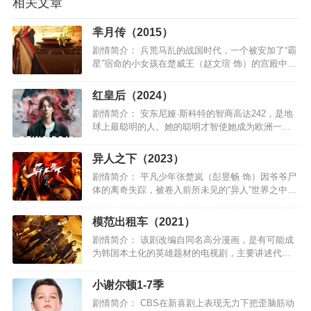
相关文章
芈月传（2015）
剧情简介： 兵荒马乱的战国时代，一个被安加了“霸
星”宿命的小女孩在楚威王（赵文瑄 饰）的宫殿中诞
生了。作为一代霸主，楚威王渴望雄霸天下，他对
这个可爱的女儿芈月（刘楚恬 饰）也疼爱有加。然
红皇后（2024）
而后宫之争阴…
剧情简介： 安东尼娅·斯科特的智商高达242，是地
球上最聪明的人。她的聪明才智使她成为欧洲一个
秘密警察组织的“红皇后”，看似千里马遇伯乐，却变
成诅咒，最终她失去了一切，心灰意冷地隐世。当
异人之下（2023）
一位有权有势…
剧情简介： 平凡少年张楚岚（彭昱畅 饰）因爷爷尸
体的离奇失踪，被卷入前所未见的“异人”世界之中，
面对“全性”突如其来的追杀、神秘少女冯宝宝（王影
璐 饰）的突然闯入，张楚岚决心不再隐藏异能。随
模范出租车（2021）
着对于爷…
剧情简介： 该剧改编自同名高分漫画，是有可能成
为韩国本土化的英雄题材的电视剧，主要讲述代替
别人复仇并完成自己的复仇计划的痛快复仇故事。
…
小谢尔顿1-7季
剧情简介： CBS在新喜剧上表现无力下把歪脑筋动