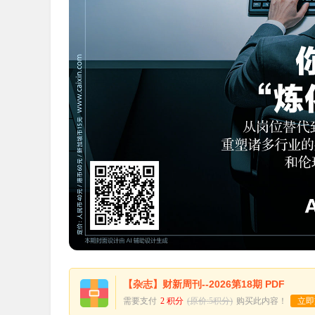
【杂志】财新周刊--2026第18期 PDF
需要支付
2 积分
(原价:5积分)
购买此内容！
立即