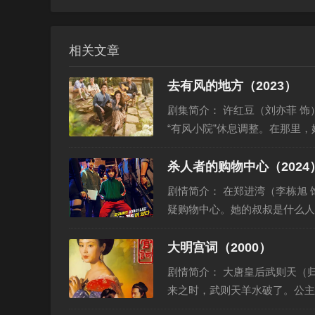
相关文章
去有风的地方（2023）
剧集简介： 许红豆（刘亦菲 饰）因为闺蜜去世，生活和工作陷入低谷，她独自前往大理云苗村的
“有风小院”休息调整。在那里
一群从大城市过去的同…
杀人者的购物中心（2024
剧情简介： 在郑进湾（李栋旭 饰）突然过世后，他的侄女郑智安（金慧埈 饰）发现叔叔留下的可
疑购物中心。她的叔叔是什么人
中心仓库的可疑顾客们便…
大明宫词（2000）
剧情简介： 大唐皇后武则天（归亚蕾 饰）怀胎12月而无法临盆。大雨连天，当大胜突厥的喜讯传
来之时，武则天羊水破了。公主
下带来好运，当场赐名太…