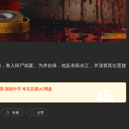
，卷入碎尸凶案。为求自保，他反杀陈永江，并顶替其位置接
/犯罪 国语中字 夸克百度UC网盘
收藏
点赞