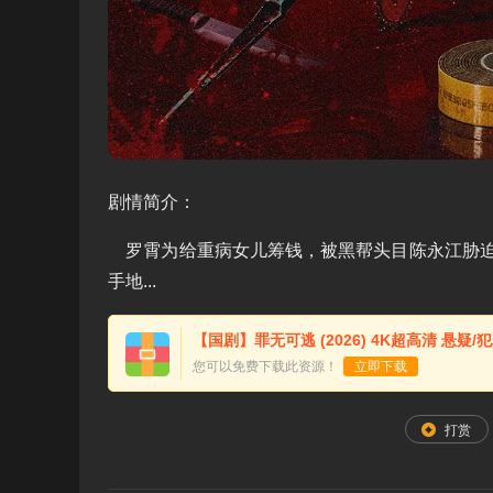
剧情简介：
罗霄为给重病女儿筹钱，被黑帮头目陈永江胁迫
手地...
【国剧】罪无可逃 (2026) 4K超高清 悬疑
您可以免费下载此资源！
立即下载
打赏