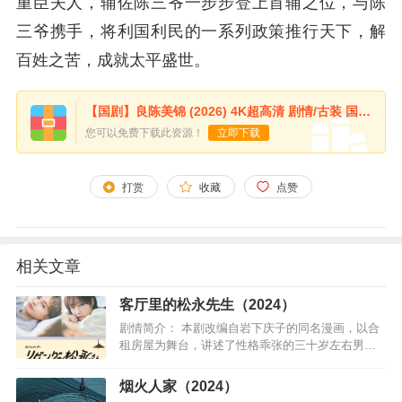
重臣夫人，辅佐陈三爷一步步登上首辅之位，与陈
三爷携手，将利国利民的一系列政策推行天下，解
百姓之苦，成就太平盛世。
【国剧】良陈美锦 (2026) 4K超高清 剧情/古装 国语中字 夸克百度UC网盘
您可以免费下载此资源！
立即下载
打赏
收藏
点赞
相关文章
客厅里的松永先生（2024）
剧情简介： 本剧改编自岩下庆子的同名漫画，以合
租房屋为舞台，讲述了性格乖张的三十岁左右男和
单纯拼命的笨拙女高中生在冲突中互相帮助，共同
成长的爱情喜剧。平面设计师松永纯住在不同世代
烟火人家（2024）
的男女共同居住的合租…