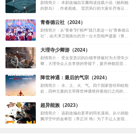
剧情简介： 本剧改编自豆瓣阅读连载小说《她和她
的群岛》，作者易难。 雷厉风行的大家长乔海云
（宋春丽 饰）曾定下规矩，每逢过年所有人必须回
家过，一直以来从未有人坏过规矩，直到最老实的
青春德云社（2024）
第三代李衣锦（马…
剧情简介：从“青春”到“相声”就只差这一台“青春德云
社”，由天津卫视推出的另一台大型相声盛宴《青春
德云社》将于2月12日大年初三晚播出，在德云社众
青年演员创新手法演绎下，现代化元素也能将传统
大理寺少卿游（2024）
民俗展现得…
剧情简介： 受女皇赏识的白猫李饼被封为大理寺少
卿，大理寺众人在李饼的带领下，拨开神都层层迷
雾，在相互扶持中坚守内心正义的故事。 该剧为高
分人气动漫《大理寺日志》首部漫改真人剧。…
降世神通：最后的气宗（2024）
剧情简介： 水、土、火、气。四个国家曾经和睦相
处，四种元素的主宰降世神通维持着他们之间的和
平。但是当烈火国进攻并消灭了气和牧族之后，一
切都改变了 — 这是烈火国征服世界的第一步。由于
超异能族（2023）
目前的神通化身尚…
剧情简介： 该剧改编自姜草的同名漫画。从小就能
飘浮空中的金奉皙（李正河 饰）为了不让人发现自
己的特殊能力，总是背着沉重的书包去上学。某
天，他认识了转学生张喜秀（高允贞 饰），两人在