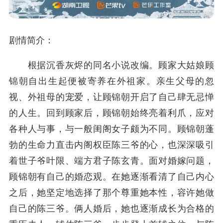
剧情简介：
根据沉香灰烬的同名小说改编。顾家大姑娘顾
锦朝自出生起便被寄养在外祖家。亲生父母的忽
视、外祖母的宠爱，让顾锦朝开启了自己肆无忌惮
的人生。回到顾家后，顾锦朝始终亮着利爪，应对
各种人与事，与一般闺阁女子颇为不同。顾锦朝蓬
勃的生命力直击内阁权臣陈三爷的心，也深深吸引
着世子爷叶限、端方君子陈玄青。面对婚嫁问题，
顾锦朝有自己的婚恋观。在她逐渐看清了自己内心
之后，她坚定地选择了那个尊重她本性，容许她做
自己的陈三爷。俩人婚后，她也逐渐成长为合格的