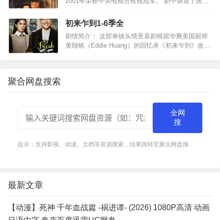
2001年荣获中央电视台收视冠军。 剧中讲述了医药
世家白府经历清末、民国、军阀混战、解放等时期
的浮沉变化，忠实地反映了同仁堂这个大家族随着
初来乍到1-6季全
国家、民族的…
剧情简介： 这部单镜头情景喜剧根据华裔美国厨师
黄颐铭（Eddie Huang）的回忆录《初来乍到》改
编，主要描述上世纪九十年代一个台湾家庭来到奥
兰多定居的故事。黄颐铭的父母都是台湾移民，他
从小就热爱…
聚合网盘搜索
全网
搜
提示：支持影视、动漫、文档等资源搜索，结果跳转至聚合网盘搜
最新文章
【动漫】死神 千年血战篇 -祸进谭- (2026) 1080P高清 动画