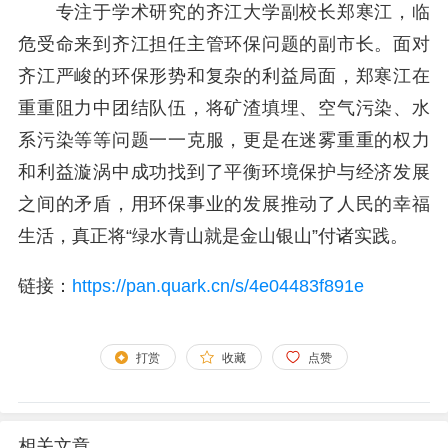
专注于学术研究的齐江
大学副校长郑寒江，临
危受命来到齐江担任主
管环保问题的副市长。
面对
齐江严峻的环保形
势和复杂的利益局面，
郑寒江在
重重阻力中团
结队伍，将矿渣填埋、
空气污染、水
系污染等
等问题一一克服，更是
在迷雾重重的权力
和利
益漩涡中成功找到了平
衡环境保护与经济发展
之间的矛盾，用环保事
业的发展推动了人民的
幸福
生活，真正将“绿
水青山就是金山银山”
付诸实践。
链接：
https://pan.quark.cn/s/4e04483f891e
打赏
收藏
点赞
相关文章