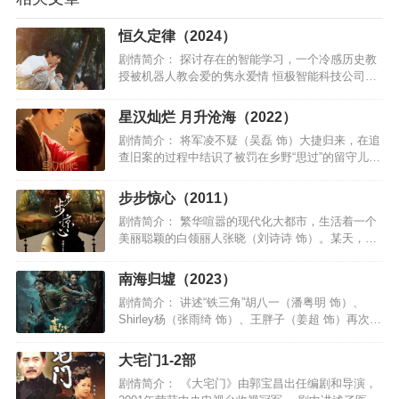
恒久定律（2024）
剧情简介： 探讨存在的智能学习，一个冷感历史教
授被机器人教会爱的隽永爱情 恒极智能科技公司研
发出九个AI智能拟人产品——恒人系列，其中编号9
的恒9（黄礼丰饰演）主要功能着重于情感面的加
星汉灿烂 月升沧海（2022）
强。对生活冷…
剧情简介： 将军凌不疑（吴磊 饰）大捷归来，在追
查旧案的过程中结识了被罚在乡野“思过”的留守儿童
程少商（赵露思 饰），只此一眼，便是万年。背负
血海深仇的凌不疑与自幼缺爱的程少商，互相吸引
步步惊心（2011）
也彼此刺伤，…
剧情简介： 繁华喧嚣的现代化大都市，生活着一个
美丽聪颖的白领丽人张晓（刘诗诗 饰）。某天，她
和男友争吵发生事故，而这一变故竟让他的灵魂穿
越了数百年来到清朝，身份也变成了一名满族贵族
南海归墟（2023）
少女——马尔泰•若…
剧情简介： 讲述“铁三角”胡八一（潘粤明 饰）、
Shirley杨（张雨绮 饰）、王胖子（姜超 饰）再次重
聚，启程前往南海，在风暴不断、海难频发的珊瑚
螺旋海域展开了一段探寻归墟之国、寻找秦王照骨
大宅门1-2部
镜的惊…
剧情简介： 《大宅门》由郭宝昌出任编剧和导演，