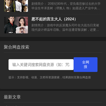
试图通过…
剧情简介： 20世纪90年代，背负着悲惨过去的大学
毕业生半泽直树（堺雅人 饰）如愿进入产业中央银
行，并与同期近藤直弼（泷藤贤一 饰）、渡真利忍
（及川光博 饰）朝着各自心中的目标而努力。看似
惹不起的宫主大人（2024）
光鲜的银行…
剧情简介：游戏中的反派魔头司叶在大战当日竟被
现代设计师温年召唤。温年连遭背叛误解，还要应
对空降魔头，司叶威逼温年想办法送他回去，温年
面对嗜杀成性的魔头只能暂时安抚。为了找到送魔
头回游戏世界的办法，温年…
聚合网盘搜索
全网
搜
提示：支持影视、动漫、文档等资源搜索，结果跳转至聚合网盘搜
最新文章