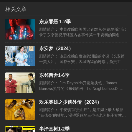
相关文章
东京罪恶 1-2季
剧情简介： 本剧改编自美国记者杰克·阿德尔斯坦记
录了东京警视厅辖区内各事件第一手资料的同名纪
实文学。故事发生在90年代末，杰克·阿德尔斯坦
（安塞尔·艾尔高特 饰）每天都会进入东京霓虹灯下
永安梦（2024）
的阴暗世界，…
剧情简介： 该剧改编自发达的泪腺的小说《长安第
一美人》。 国都永安，因城西渠的垮塌，负责工事
的都官尚书沈文祁一夕获罪，身陷牢狱。覆巢之下
无完卵，沈家的两个女儿沈姌（夏楠 饰）、沈甄
东邻西舍1-6季
（欧阳娜娜 饰）…
剧情简介： Jim Reynolds开发兼执笔﹑James
Burrows执导的《东邻西舍 The Neighborhood》讲
述一个原本住在中西部的大好人Dave
Johnson（Max Gree…
欢乐英雄之少侠外传（2024）
剧情简介： 平安镇“富贵山庄”，是江湖上最大帮派
“百佬会”的驻地，渴望退休的三位长老为把子女林太
平（杨玏 饰）、王动（孙艺洲 饰）、燕七（蓝盈莹
饰）培养成接班人，不仅中断了他们的生活费，还
半泽直树1-2季