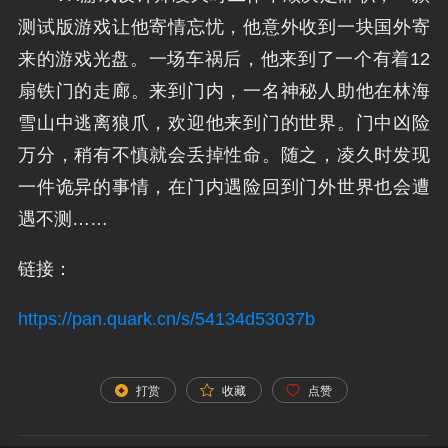
测试版游戏让他寄情
忘忧，他意外收到一块
国外寄
来的游戏光盘。
一场车祸后，他来到了
一个有着12
扇铁门的
走廊。来到门内，一名
神秘人助他在林海
雪山
中逃离狼爪，欢迎他来
到门的世界。门中凶险
万分，稍有不慎就会丢
掉性命。随之，凌久时
发现
一件诡异的事情，
在门内遇险回到门外世
界也会遭
遇不测……
链接：
https://pan.quark.cn/s/54134d53037b
打赏
收藏
点赞