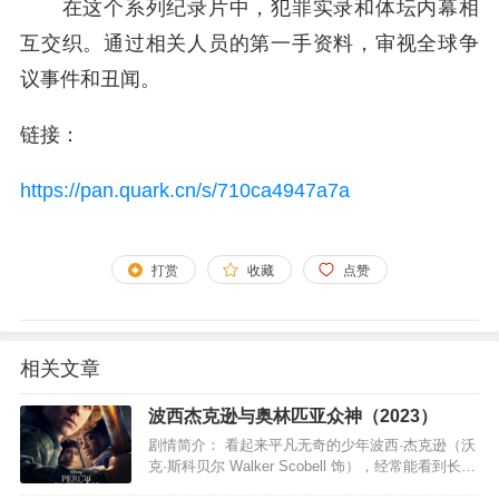
在这个系列纪录片中，
犯罪实录和体坛内幕相
互交织。通过相关人员
的第一手资料，审视全
球争
议事件和丑闻。
链接：
https://pan.quark.cn/s/710ca4947a7a
打赏
收藏
点赞
相关文章
波西杰克逊与奥林匹亚众神（2023）
剧情简介： 看起来平凡无奇的少年波西·杰克逊（沃
克·斯科贝尔 Walker Scobell 饰），经常能看到长着
翅膀长相怪异的神秘生物，可是当他将这一切告诉