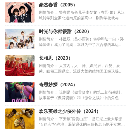
身边人的时候，却总遭到旁人的嘲笑。直到某天…
豪杰春香（2005）
剧情简介： 警察局所长儿子李梦龙（在熙 饰）从汉
城转学到全罗北道南原的某高中，刚到学校就与全
校第一名成春香（韩彩英 饰）产生误会，两人之间
曲折而又浪漫的爱情喜剧就此展开。梦龙一次无意
时光与你都很甜（2020）
中将泡酒当饮料喝…
剧情简介： 林星辰（吕小雨饰）转学和陆一白（孙
泽源饰）成为了同桌，本以为中了六合彩的幸运，
谁曾想水逆不断。好在小时候的特殊经历，让林星
辰培养了一颗金刚钻的心，事事都能泰然处之。这
长相思（2023）
也让同桌陆一白十分不…
剧情简介： 大荒内，人、神、妖混居，西炎、辰
荣、皓翎三国鼎立。流落大荒的皓翎国王姬玖瑶
（小夭）历经百年颠沛之苦，不但失去了身份，也
失去了容貌，在清水镇落脚，成为了“无处可去、无
奇思妙探（2024）
人可依、无力自保”的玟…
剧情简介： 该剧是《傲骨贤妻》的第二部衍生剧，
故事基于《傲骨贤妻》和《傲骨之战》中的角色创
作。 Elsbeth Tascioni（卡丽·普雷斯顿 饰）是一位
精明但异于常人的律师，在芝加哥取得事业上…
欢乐英雄之少侠外传（2024）
剧情简介： 平安镇“富贵山庄”，是江湖上最大帮派
“百佬会”的驻地，渴望退休的三位长老为把子女林太
平（杨玏 饰）、王动（孙艺洲 饰）、燕七（蓝盈莹