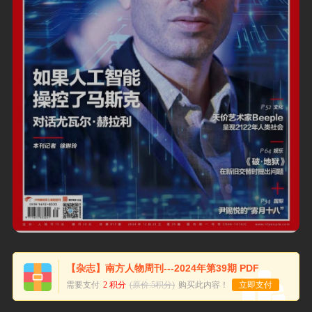
【杂志】南方人物周刊---2024年第39期 PDF
需要支付
2 积分
(原价:5积分)
购买此内容！
立即支付